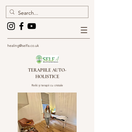
healing@selfa.co.uk
TERAPIILE AUTO-
HOLISTICE
Reiki și terapii cu cristale
Intrați în legătură